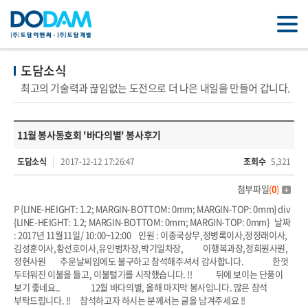
도담소식
최고의 기술력과 끊임없는 도전으로 더 나은 내일을 만들어 갑니다.
11월 봉사동호회 '바다의별' 봉사후기
도담소식
2017-12-12 17:26:47
조회수
5,321
첨부파일
(
0
)
P {LINE-HEIGHT: 1.2; MARGIN-BOTTOM: 0mm; MARGIN-TOP: 0mm} div
{LINE-HEIGHT: 1.2; MARGIN-BOTTOM: 0mm; MARGIN-TOP: 0mm} 날짜
: 2017년 11월11일/ 10:00~12:00 인원 : 이종국상무,정병록이사,정정래이사,
김성훈이사,황선호이사,유인범차장,박기일차장, 이행복과장,정희원사원,
정현사원 추운날씨임에도 불구하고 참석해주셔서 감사합니다. 한껏
두터워진 이불을 들고, 이불털기를 시작했습니다. !! 뒤에 보이는 단풍이
보기 좋네요.. 12월 바다의별, 올해 마지막 봉사입니다. 많은 참석
부탁드립니다. !! 참석하고자 하시는 분께서는 글을 남겨주세요 !!