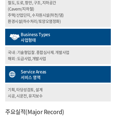
철도, 도로, 항만, 구조, 지하공간
(Cavern/지하철)
주택/산업단지, 수자원시설(하천/댐)
환경시설(하수처리/토양오염정화)
Business Types
사업형태
국내 : 기술형입찰. 종합심사제. 개발사업
해외 : 도급사업,개발사업
Service Areas
서비스 영역
기획, 타당성검토, 설계
시공, 시운전, 유지보수
주요실적
(Major Record)