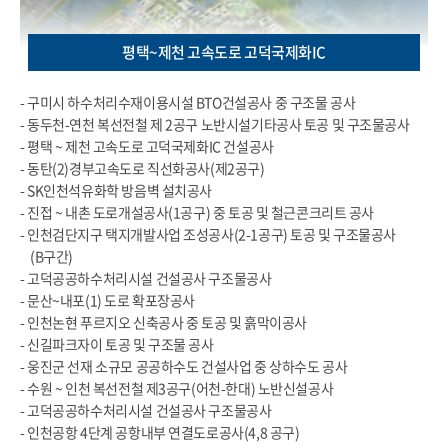
평택~제천 고속도로 고덕국제화IC
- 구미시 하수처리수재이용시설 BTO건설공사 중 구조물 공사
- 동두천-연천 복선전철 제 2공구 노반시설기타공사 토공 및 구조물공사
- 평택 ~ 제천 고속도로 고덕국제화IC 건설공사
- 동탄(2)경부고속도로 직선화공사(제2공구)
- SK인천석유화학 방음벽 설치공사
- 진접 ~ 내촌 도로개설공사(1공구) 중 토공 및 철근콘크리트 공사
- 인천검단지구 택지개발사업 조성공사(2-1공구) 토공 및 구조물공사
(B구간)
- 고덕공공하수처리시설 건설공사 구조물공사
- 문산~내포(1) 도로 확포장공사
- 인천논현 푸르지오 신축공사 중 토공 및 흙막이공사
- 신길파크자이 토공 및 구조물 공사
- 웅진군 선재 소규모 공공하수도 건설사업 중 상하수도 공사
- 수원 ~ 인천 복선전철 제3공구(어천-한대) 노반신설공사
- 고덕공공하수처리시설 건설공사 구조물공사
- 인천공항 4단계 공항내부 연결도로공사(4,8 공구)