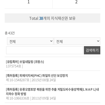
1
2
Total
38
개의 지식재산권 보유
총 43건
[유럽특허]
쏘일네일링 (프랑스)
1375754호
|
[특허등록]
피에이치씨(PHC) 파일의 선단 보강장치
제 10-1548287호
|
2015년 08월 24일
[특허등록]
유류오염토양 복원을 위한 추출 저밀도비수용성액체(L N A P L)내
지하수 정화 방법
제 10-1066336호
|
2011년 09월 14일