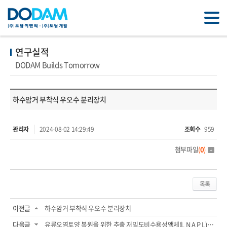
연구실적
DODAM Builds Tomorrow
하수암거 부착식 우오수 분리장치
관리자
2024-08-02 14:29:49
조회수
959
첨부파일
(
0
)
목록
이전글
하수암거 부착식 우오수 분리장치
다음글
유류오염토양 복원을 위한 추출 저밀도비수용성액체(L N A P L)내 지하수 정화 방법